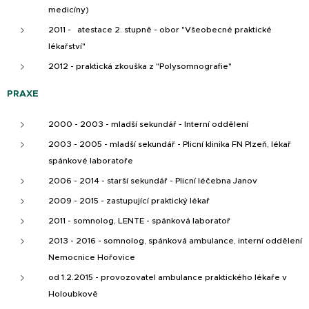
medicíny)
2011 - atestace 2. stupně - obor "Všeobecné praktické
lékařství"
2012 - praktická zkouška z "Polysomnografie"
PRAXE
2000 - 2003 - mladší sekundář - Interní oddělení
2003 - 2005 - mladší sekundář - Plicní klinika FN Plzeň, lékař
spánkové laboratoře
2006 - 2014 - starší sekundář - Plicní léčebna Janov
2009 - 2015 - zastupující praktický lékař
2011 - somnolog, LENTE - spánková laboratoř
2013 - 2016 - somnolog, spánková ambulance, interní oddělení
Nemocnice Hořovice
od 1.2.2015 - provozovatel ambulance praktického lékaře v
Holoubkově