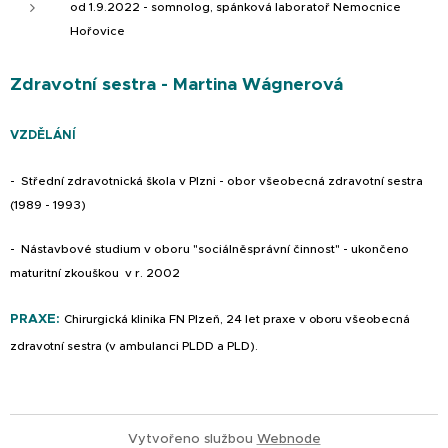
od 1.9.2022 - somnolog, spánková laboratoř Nemocnice
Hořovice
Zdravotní sestra - Martina Wágnerová
VZDĚLÁNÍ
- Střední zdravotnická škola v Plzni - obor všeobecná zdravotní sestra
(1989 - 1993)
- Nástavbové studium v oboru "sociálněsprávní činnost" - ukončeno
maturitní zkouškou v r. 2002
PRAXE:
Chirurgická klinika FN Plzeň, 24 let praxe v oboru všeobecná
zdravotní sestra (v ambulanci PLDD a PLD).
Vytvořeno službou
Webnode