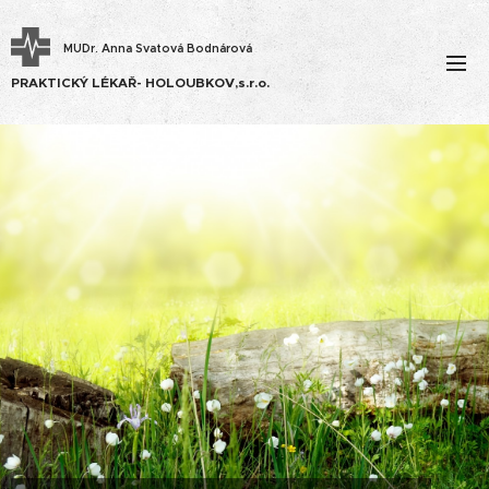
MUDr. Anna Svatová Bodnárová
PRAKTICKÝ LÉKAŘ- HOLOUBKOV,s.r.o.