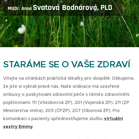
Svatová
Bodnárová, PLD
MUDr.
Anna
STARÁME SE O VAŠE ZDRAVÍ
Vítejte na stránkách praktické lékařky pro dospělé. Děkujeme,
že jste si vybrali právě nás. Naše ordinace má uzavřené
smlouvy o poskytování zdravotní péče s těmito zdravotními
pojišťovnami: 111 (Všeobecná ZP), 201 (Vojenská ZP), 211 (ZP
Ministerstva vnitra), 205 (ČPZP), 207 (Oborová ZP). Pro
komunikaci s pacienty upřednostňujeme službu
virtuální
sestry Emmy
.