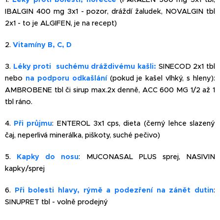
IBALGIN 400 mg 3x1 - pozor, dráždí žaludek, NOVALGIN tbl
2x1 - to je ALGIFEN, je na recept)
2.
Vitamíny B, C, D
3.
Léky proti suchému dráždivému kašli:
SINECOD 2x1 tbl
nebo
na podporu odkašlání
(pokud je kašel vlhký, s hleny):
AMBROBENE tbl či sirup max.2x denně, ACC 600 MG 1/2 až 1
tbl ráno.
4.
Při průjmu
: ENTEROL 3x1 cps, dieta (černý lehce slazený
čaj, neperlivá minerálka, piškoty, suché pečivo)
5.
Kapky do nosu
: MUCONASAL PLUS sprej, NASIVIN
kapky/sprej
6.
Při bolesti hlavy, rýmě a podezření na zánět dutin
:
SINUPRET tbl - volně prodejný