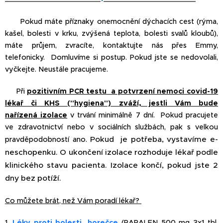
Pokud máte příznaky onemocnění dýchacích cest (rýma,
kašel, bolesti v krku, zvýšená teplota, bolesti svalů kloubů),
máte průjem, zvracíte, kontaktujte nás přes Emmy,
telefonicky. Domluvíme si postup. Pokud jste se nedovolali,
vyčkejte. Neustále pracujeme.
Při
pozitivním PCR testu
a potvrzení nemoci covid-19
lékař či KHS ("hygiena") zváží, jestli Vám bude
nařízená
izolace
v trvání minimálně 7 dní. Pokud pracujete
ve zdravotnictví nebo v sociálních službách, pak s velkou
Pokud je potřeba, vystavíme e-
pravděpodobností ano.
neschopenku. O ukončení izolace rozhoduje lékař podle
klinického stavu pacienta. Izolace končí, pokud jste 2
dny bez potíží.
Co můžete brát, než Vám poradí lékař?
1.
Léky proti bolesti, horečce
(PARALEN 500 mg 3x1 tbl,